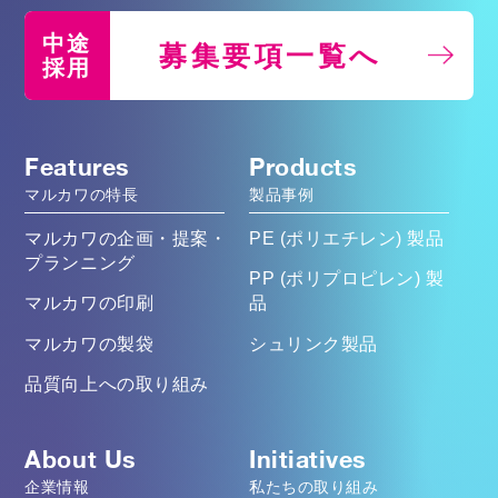
中途
募集要項一覧へ
採用
Features
Products
マルカワの特長
製品事例
マルカワの企画・提案・
PE (ポリエチレン) 製品
プランニング
PP (ポリプロピレン) 製
マルカワの印刷
品
マルカワの製袋
シュリンク製品
品質向上への取り組み
About Us
Initiatives
企業情報
私たちの取り組み