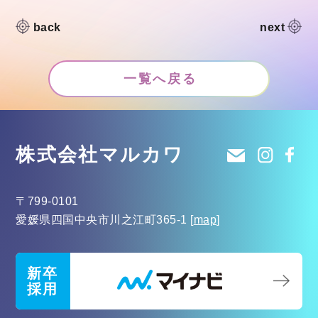
back
next
一覧へ戻る
株式会社マルカワ
〒799-0101
愛媛県四国中央市川之江町365-1
[
map
]
新卒
採用