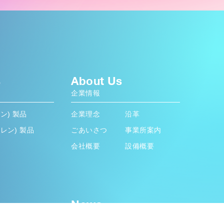
s
About Us
企業情報
ン) 製品
企業理念
沿革
ピレン) 製品
ごあいさつ
事業所案内
品
会社概要
設備概要
News
新着情報