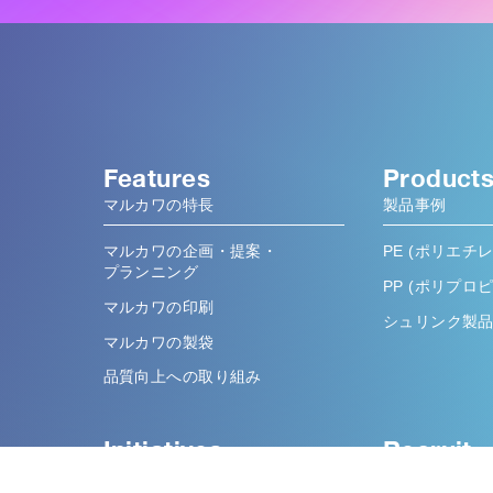
Features
Product
マルカワの特長
製品事例
マルカワの企画・提案・
PE (ポリエチレ
プランニング
PP (ポリプロ
マルカワの印刷
シュリンク製
マルカワの製袋
品質向上への取り組み
Initiatives
Recruit
私たちの取り組み
採用情報