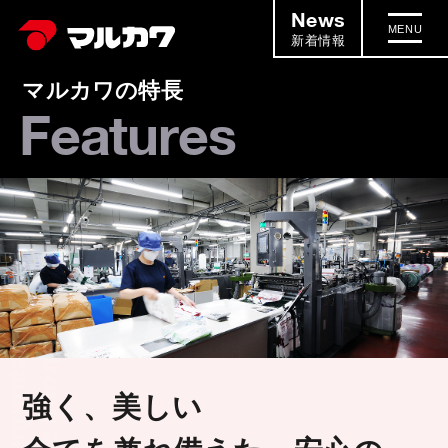
News
MENU
新着情報
マルカワの特長
Features
beautiful
Strong and
強く、美しい