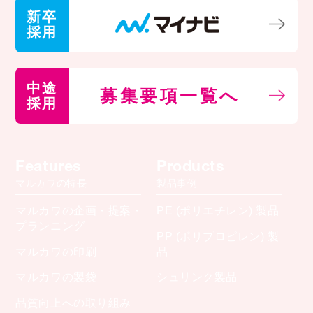
新卒
採用
中途
募集要項一覧へ
採用
Features
Products
マルカワの特長
製品事例
マルカワの企画・提案・
PE (ポリエチレン) 製品
プランニング
PP (ポリプロピレン) 製
マルカワの印刷
品
マルカワの製袋
シュリンク製品
品質向上への取り組み