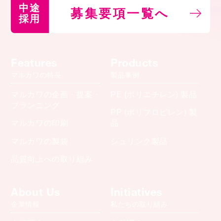
中途
募集要項一覧へ
採用
Features
Products
マルカワの特長
製品事例
マルカワの企画・提案・
PE (ポリエチレン) 製品
プランニング
PP (ポリプロピレン) 製
マルカワの印刷
品
マルカワの製袋
シュリンク製品
品質向上への取り組み
About Us
Initiatives
企業情報
私たちの取り組み