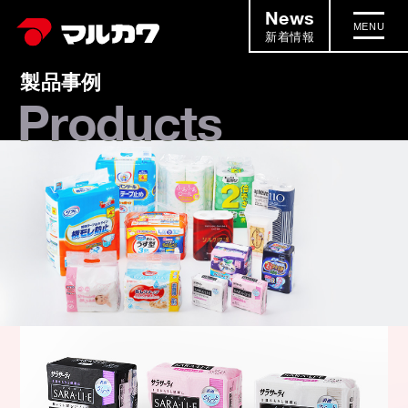
News
MENU
新着情報
製品事例
Products
サラサーティ SARA･LI･E（さらり
え）