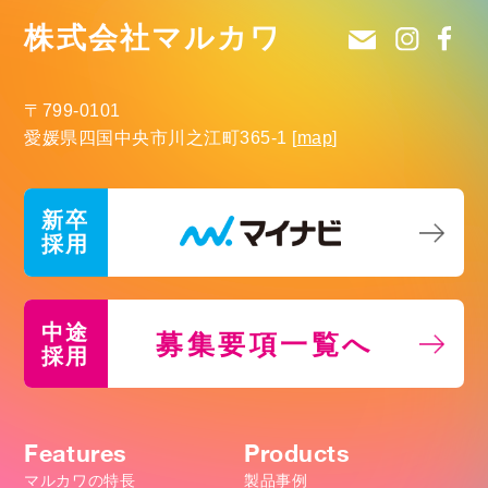
株式会社マルカワ
〒799-0101
愛媛県四国中央市川之江町365-1
[
map
]
新卒
採用
中途
募集要項一覧へ
採用
Features
Products
マルカワの特長
製品事例