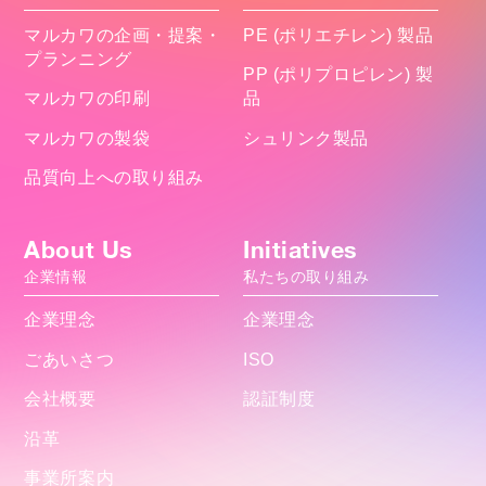
マルカワの企画・提案・
PE (ポリエチレン) 製品
プランニング
PP (ポリプロピレン) 製
マルカワの印刷
品
マルカワの製袋
シュリンク製品
品質向上への取り組み
About Us
Initiatives
企業情報
私たちの取り組み
企業理念
企業理念
ごあいさつ
ISO
会社概要
認証制度
沿革
事業所案内