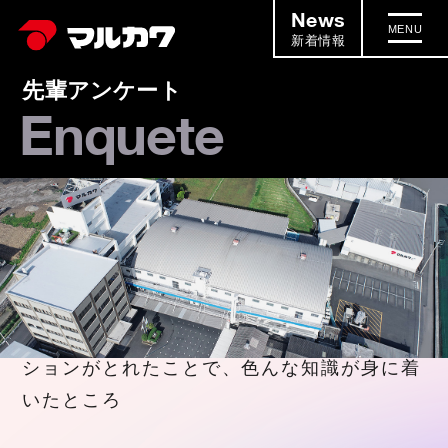
News
MENU
新着情報
先輩アンケート
Enquete
入社してから成長できたところ
入社してから成長できたところ
2024.02.06
所属部署以外でも関心を持ってコミュニケー
ションがとれたことで、色んな知識が身に着
いたところ