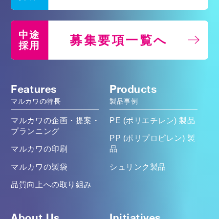
中途
募集要項一覧へ
採用
Features
Products
マルカワの特長
製品事例
マルカワの企画・提案・
PE (ポリエチレン) 製品
プランニング
PP (ポリプロピレン) 製
マルカワの印刷
品
マルカワの製袋
シュリンク製品
品質向上への取り組み
About Us
Initiatives