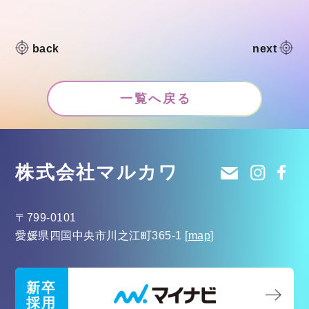
back
next
一覧へ戻る
株式会社マルカワ
〒799-0101
愛媛県四国中央市川之江町365-1
[
map
]
新卒
採用