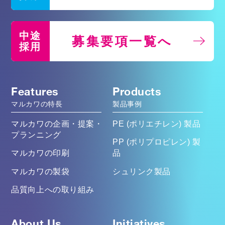
中途
募集要項一覧へ
採用
Features
Products
マルカワの特長
製品事例
マルカワの企画・提案・
PE (ポリエチレン) 製品
プランニング
PP (ポリプロピレン) 製
マルカワの印刷
品
マルカワの製袋
シュリンク製品
品質向上への取り組み
About Us
Initiatives