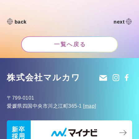
back
next
一覧へ戻る
株式会社マルカワ
〒799-0101
愛媛県四国中央市川之江町365-1
[
map
]
新卒
採用